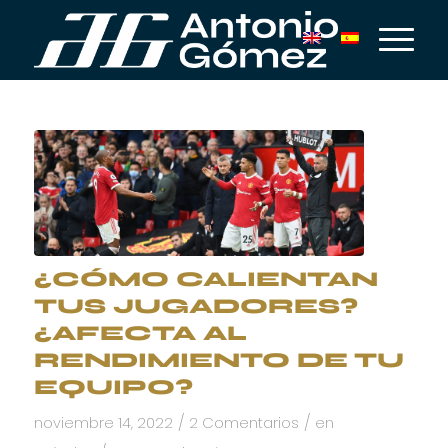
¿CÓMO CALIENTAN
TUS JUGADORES?
¿AFECTA AL
RENDIMIENTO DE TU
EQUIPO?
/
/
noviembre 14, 2022
2 Comentarios
en