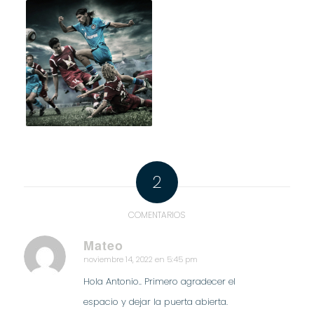
2
COMENTARIOS
Mateo
noviembre 14, 2022 en 5:45 pm
Dice:
Hola Antonio.. Primero agradecer el
espacio y dejar la puerta abierta.