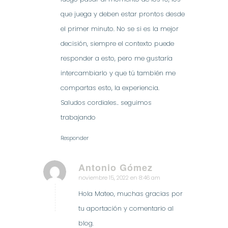
que juega y deben estar prontos desde
el primer minuto. No se si es la mejor
decisión, siempre el contexto puede
responder a esto, pero me gustaría
intercambiarlo y que tú también me
compartas esto, la experiencia.
Saludos cordiales.. seguimos
trabajando
Responder
Antonio Gómez
noviembre 15, 2022 en 8:46 am
Dice:
Hola Mateo, muchas gracias por
tu aportación y comentario al
blog.