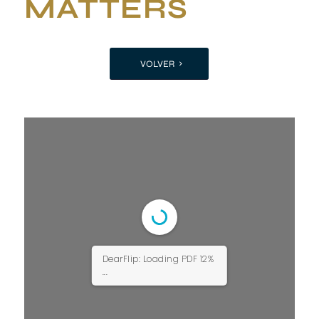
MATTERS
VOLVER
DearFlip: Loading PDF 12%
...